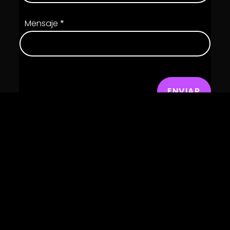
Mensaje
*
ENVIAR
Unidos en cada
paso,
juntos en cada
experiencia.